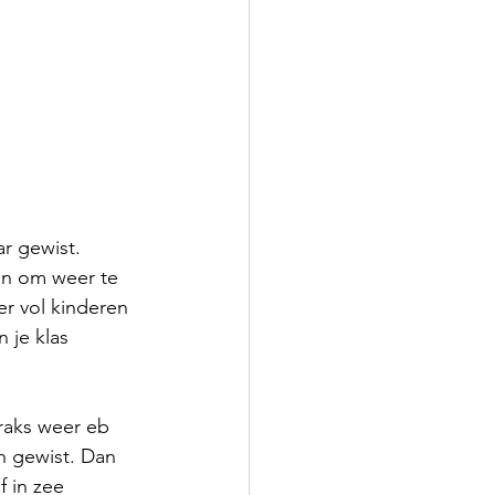
r gewist. 
in om weer te 
er vol kinderen 
 je klas 
raks weer eb 
n gewist. Dan 
f in zee 