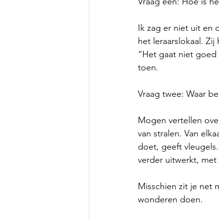
Vraag één: Hoe is he
Ik zag er niet uit e
het leraarslokaal. Zi
“Het gaat niet goed
toen.
Vraag twee: Waar be
Mogen vertellen over
van stralen. Van elk
doet, geeft vleugels.
verder uitwerkt, met 
Misschien zit je net
wonderen doen.