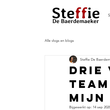
S
Alle vlogs en blogs
Steffie De Baerde
Drie
team
mijn
Bijgewerkt op:
14 sep 202