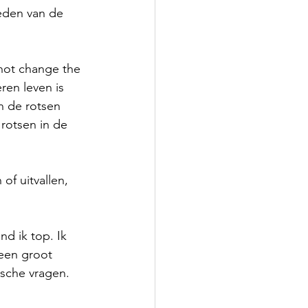
heden van de 
not change the 
ren leven is 
en de rotsen 
rotsen in de 
of uitvallen, 
d ik top. Ik 
een groot 
ische vragen.