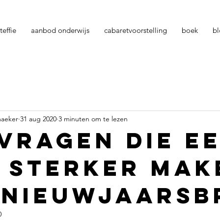
teffie
aanbod onderwijs
cabaretvoorstelling
boek
b
maeker
31 aug 2020
3 minuten om te lezen
 vragen die e
 sterker mak
 nieuwjaarsb
0