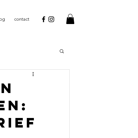
log
contact
en
en:
rief