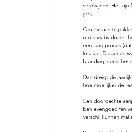
verdwijnen. Het zijn
job, …
Om die aan te pakken
ordinary by doing th
een lang proces (dat 
knallen. Diegenen wa
branding, soms het e
Dan dreigt de jaarlij
hoe moeilijker de re
Een doordachte aanpa
ben evengoed fan van
verschil kunnen make