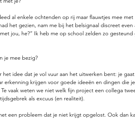
t met je?
n deed al enkele ochtenden op rij maar flauwtjes mee met 
j had het gezien, nam me bij het belsignaal discreet even 
 met jou, he?” Ik heb me op school zelden zo gesteund 
n je mee bezig?
 het idee dat je vol vuur aan het uitwerken bent: je gaat
aar erkenning krijgen voor goede ideeën en dingen die je 
 Te vaak weten we niet welk fijn project een collega twe
tijdsgebrek als excuus (en realiteit).
 met een probleem dat je niet krijgt opgelost. Ook dan k