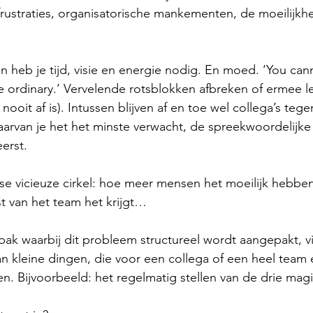
 frustraties, organisatorische mankementen, de moeilijk
 heb je tijd, visie en energie nodig. En moed. ‘You can
e ordinary.’ Vervelende rotsblokken afbreken of ermee le
nooit af is). Intussen blijven af en toe wel collega’s teg
arvan je het het minste verwacht, de spreekwoordelijke 
erst.
kse vicieuze cirkel: hoe meer mensen het moeilijk hebben 
st van het team het krijgt…
k waarbij dit probleem structureel wordt aangepakt, vin
 kleine dingen, die voor een collega of een heel team 
n. Bijvoorbeeld: het regelmatig stellen van de drie mag