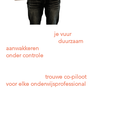
Met dit boek wil ik
je vuur
beetje bij beetje
en
duurzaam
aanwakkeren
en je leren het
onder controle
te houden. Of je
een startende leerkracht bent of
al decennia in de praktijk staat:
dit boek is een
trouwe co-piloot
voor elke onderwijsprofessional
.
Het vertelt je niet hoe jij je werk
moet doen, maar biedt
inspiratie en praktische tools
om
te
schitteren
in jouw rol in het
onderwijs.